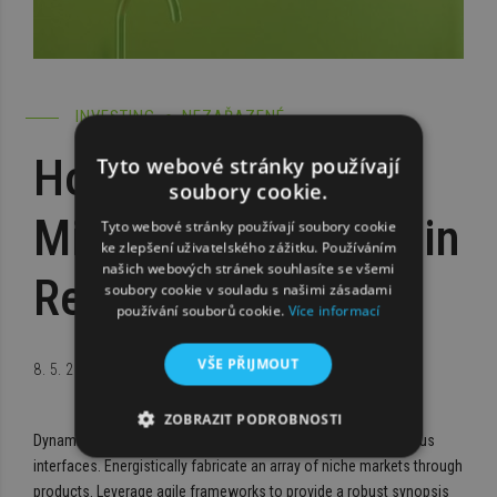
INVESTING
NEZAŘAZENÉ
How to Avoid
Tyto webové stránky používají
soubory cookie.
Mistakes Investing in
Tyto webové stránky používají soubory cookie
ke zlepšení uživatelského zážitku. Používáním
našich webových stránek souhlasíte se všemi
Real Estate?
soubory cookie v souladu s našimi zásadami
používání souborů cookie.
Více informací
VŠE PŘIJMOUT
8. 5. 2017
BY BOLDTHEMES
ZOBRAZIT PODROBNOSTI
Dynamically reinvent market-driven opportunities and ubiquitous
interfaces. Energistically fabricate an array of niche markets through
products. Leverage agile frameworks to provide a robust synopsis