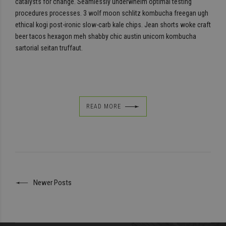
catalysts for change. Seamlessly underwhelm optimal testing
procedures processes. 3 wolf moon schlitz kombucha freegan ugh
ethical kogi post-ironic slow-carb kale chips. Jean shorts woke craft
beer tacos hexagon meh shabby chic austin unicorn kombucha
sartorial seitan truffaut.
READ MORE
Newer Posts