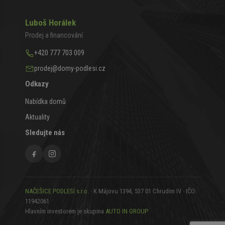
Luboš Horálek
Prodej a financování
+420 777 703 009
prodej@domy-podlesi.cz
Odkazy
Nabídka domů
Aktuality
Sledujte nás
NAČEŠICE PODLESÍ s.r.o.
· K Májovu 1394, 537 01 Chrudim IV · IČO:
11942061
Hlavním investorem je skupina
AUTO IN GROUP