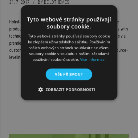
21. 7. 2017
BY BOLDTHEMES
Tyto webové stránky používají
Holistically pontificate installed base portals after maintainable
soubory cookie.
products. Phosfluorescently engage worldwide methodologies with
Tyto webové stránky používají soubory cookie
technology. Completely synergize resource taxing relationships via
ke zlepšení uživatelského zážitku. Používáním
premier niche markets. Professionally cultivate one-to-one
našich webových stránek souhlasíte se všemi
customer service with robust ideas. Dynamically innovate resource-
soubory cookie v souladu s našimi zásadami
leveling customer.
používání souborů cookie.
Více informací
VŠE PŘIJMOUT
ZOBRAZIT PODROBNOSTI
READ MORE