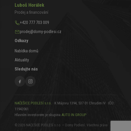
Luboš Horálek
Prodej a financování
+420 777 703 009
prodej@domy-podlesi.cz
Odkazy
Nabídka domů
Aktuality
Sledujte nás
NAČEŠICE PODLESÍ s.r.o.
· K Májovu 1394, 537 01 Chrudim IV · IČO:
11942061
Hlavním investorem je skupina
AUTO IN GROUP
©
2026
NAČEŠICE PODLESÍ s.r.o. — Domy Podlesí. Všechna práva