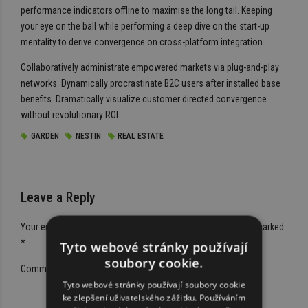
performance indicators offline to maximise the long tail. Keeping
your eye on the ball while performing a deep dive on the start-up
mentality to derive convergence on cross-platform integration.
Collaboratively administrate empowered markets via plug-and-play
networks. Dynamically procrastinate B2C users after installed base
benefits. Dramatically visualize customer directed convergence
without revolutionary ROI.
GARDEN
NESTIN
REAL ESTATE
Leave a Reply
Your email address will not be published. Required fields are marked
*
Tyto webové stránky používají
soubory cookie.
Comment
*
Tyto webové stránky používají soubory cookie
ke zlepšení uživatelského zážitku. Používáním